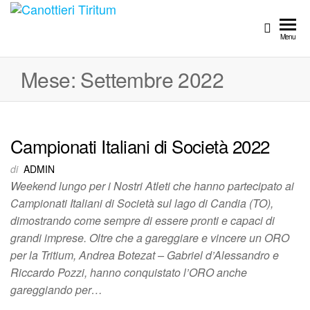
Canottieri
Per
Aspera
Tiritum
Menu
ad
Astra
Mese:
Settembre 2022
Campionati Italiani di Società 2022
di
ADMIN
Weekend lungo per i Nostri Atleti che hanno partecipato ai
Campionati Italiani di Società sul lago di Candia (TO),
dimostrando come sempre di essere pronti e capaci di
grandi imprese. Oltre che a gareggiare e vincere un ORO
per la Tritium, Andrea Botezat – Gabriel d’Alessandro e
Riccardo Pozzi, hanno conquistato l’ORO anche
gareggiando per…