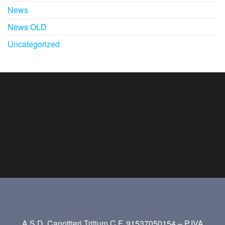
News
News OLD
Uncategorized
A.S.D. Canottieri Tritium C.F. 91537050154 – P.IVA