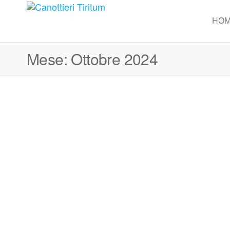
Canottieri
Per
HO
Aspera
Tiritum
ad
Astra
Mese:
Ottobre 2024