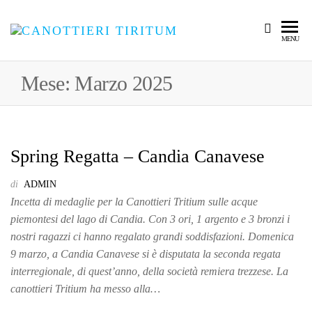
CANOTTIER
Per
MENU
Aspera
TIRITUM
ad
Mese:
Marzo 2025
Astra
Spring Regatta – Candia Canavese
di
ADMIN
Incetta di medaglie per la Canottieri Tritium sulle acque
piemontesi del lago di Candia. Con 3 ori, 1 argento e 3 bronzi i
nostri ragazzi ci hanno regalato grandi soddisfazioni. Domenica
9 marzo, a Candia Canavese si è disputata la seconda regata
interregionale, di quest’anno, della società remiera trezzese. La
canottieri Tritium ha messo alla…